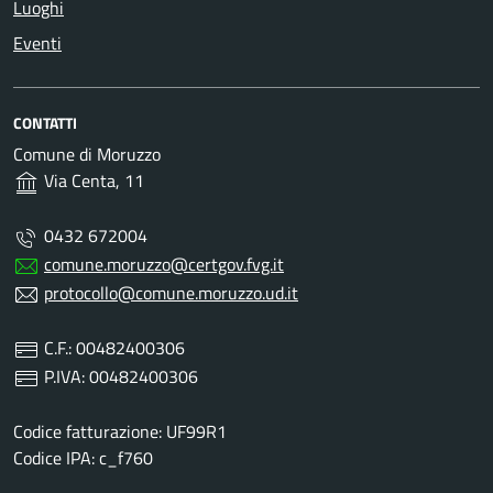
Luoghi
Eventi
CONTATTI
Comune di Moruzzo
Via Centa, 11
0432 672004
comune.moruzzo@certgov.fvg.it
protocollo@comune.moruzzo.ud.it
C.F.: 00482400306
P.IVA: 00482400306
Codice fatturazione: UF99R1
Codice IPA: c_f760