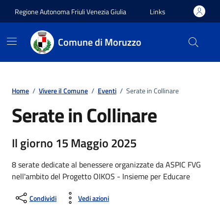
Vai ai contenuti
Vai al footer
Regione Autonoma Friuli Venezia Giulia
Links
Comune di Moruzzo
Home
/
Vivere il Comune
/
Eventi
/
Serate in Collinare
Serate in Collinare
Il giorno 15 Maggio 2025
8 serate dedicate al benessere organizzate da ASPIC FVG
nell'ambito del Progetto OIKOS - Insieme per Educare
Condividi
Vedi azioni