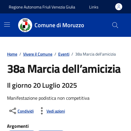
Vai ai contenuti
Vai al footer
Regione Autonoma Friuli Venezia Giulia
Links
Comune di Moruzzo
Home
/
Vivere il Comune
/
Eventi
/
38a Marcia dell’amicizia
38a Marcia dell’amicizia
Il giorno 20 Luglio 2025
Manifestazione podistica non competitiva
Condividi
Vedi azioni
Argomenti