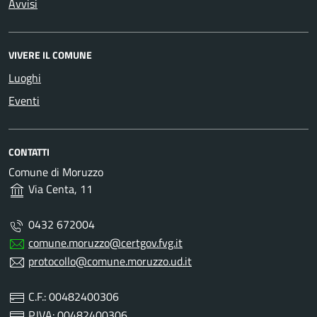
Avvisi
VIVERE IL COMUNE
Luoghi
Eventi
CONTATTI
Comune di Moruzzo
Via Centa, 11
0432 672004
comune.moruzzo@certgov.fvg.it
protocollo@comune.moruzzo.ud.it
C.F.: 00482400306
P.IVA: 00482400306