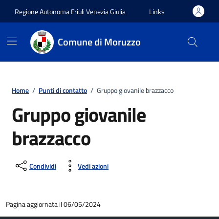
Vai ai contenuti
Vai al footer
Regione Autonoma Friuli Venezia Giulia
Links
Comune di Moruzzo
Home
/
Punti di contatto
/
Gruppo giovanile brazzacco
Gruppo giovanile
brazzacco
Condividi
Vedi azioni
Pagina aggiornata il 06/05/2024