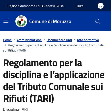
Vai ai contenuti
Vai al footer
Regione Autonoma Friuli Venezia Giulia
Links
Comune di Moruzzo
Home
/
Amministrazione
/
Documenti e Dati
/
Atto normativo
/
Regolamento per la disciplina e l’applicazione del Tributo Comunale
sui Rifiuti (TARI)
Regolamento per la
disciplina e l’applicazione
del Tributo Comunale sui
Rifiuti (TARI)
Disciplina TARI